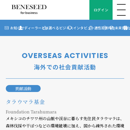
ログイン
for business
ログイン
for business
お知らせ
お知らせ
ディーラーとは
選べるビジネス
インタビュー
適性診断
FAQ
未来貢献
?
ディーラーとは
選べるビジネス
OVERSEAS ACTIVITIES
ディーラーインタビュー
海外での社会貢献活動
ビジネス適性診断
FAQ
貢献活動
タラウマラ基金
未来貢献
Foundation Tarahumara
企業情報
メキシコのチワワ州の山脈や渓谷に暮らす先住民タラウマラは、
森林伐採や干ばつなどの環境破壊に加え、国から疎外された環境
ディーラー契約について