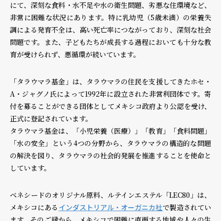
にて、深刻な食料・水不足や水の衛生問題、劣悪な住環境など、
非常に困難な状況にあります。特に乳幼児（5歳未満）の栄養失
個人情報保護方針
個人情報の取り扱いについて
著作権について
調による発育不全は、高い死亡率につながっており、深刻な社会
問題です。また、子どもたちが成長する過程においても十分な教
育が受けられず、悪循環が続いています。
「タラウマラ基金」は、タラウマラの住民を支援してきたホセ・
A・ジャグノ氏によって1992年に設立された非営利団体です。寄
付を募ることができる団体としてメキシコ政府より公認を受け、
正式に登記されています。
タラウマラ基金は、「小児栄養（医療）」「教育」「食料問題」
「水の安全」という4つの分野から、タラウマラの構造的な問題
の解決を図り、タラウマラの社会的発展を推進することを使命と
しています。
ベネシードのオリジナル原料、ルテインエステル「LEC80」は、
メキシコにある
インダストリアル・オーガニカ社
で製造されてい
ます。そのご縁から、メキシコで困難に直面する地域や人々の生