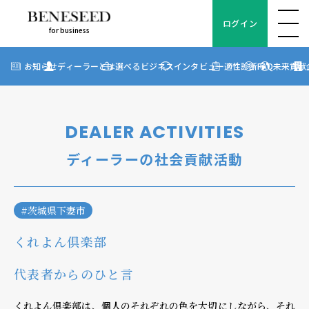
ログイン
for business
ログイン
for business
お知らせ
お知らせ
ディーラーとは
選べるビジネス
インタビュー
適性診断
FAQ
未来貢献
?
ディーラーとは
選べるビジネス
DEALER ACTIVITIES
ディーラーインタビュー
ディーラーの社会貢献活動
ビジネス適性診断
FAQ
#茨城県下妻市
くれよん倶楽部
未来貢献
代表者からのひと言
企業情報
くれよん倶楽部は、個人のそれぞれの色を大切にしながら、それ
ディーラー契約について