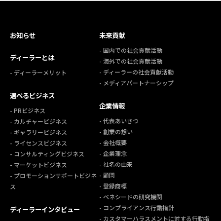
お知らせ
未来貢献
- 国内での社会貢献活動
ディーラーとは
- 海外での社会貢献活動
- ディーラーの社会貢献活動
- ディーラーメリット
- メディアパートナーシップ
選べるビジネス
企業情報
- PRビジネス
- 代表あいさつ
- カルチャービジネス
- 創業の想い
- ギャラリービジネス
- 会社概要
- ライセンスビジネス
- 企業理念
- コンサルティングビジネス
- 社名の由来
- マーケットビジネス
- 顧問
- プロモーションサポートビジネ
- 登録商標
ス
- ベネシードの研究機関
- コンプライアンス行動指針
ディーラーインタビュー
- カスタマーハラスメントに対する行動指