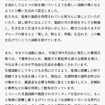
を活かしてひとつの絵を描いていくような楽しい活動の場となる
ようにと願いを込めて設立しました。
個人情報保護方針
個人情報の取り扱いについて
著作権について
私たちは、地域の施設を利用されている皆さんに楽しんでいただ
いたり、話し相手になることで、施設の方の負担を少しでも軽減
し、生き生きと生活するお手伝いがしたい、微力ではありますが
グループの皆さんと「楽しさ、明るさ、笑顔」を忘れず、この輪
を広げていこうと活動を続けています。
また、今までの活動に加え、平成27年9月11日に発生した豪雨災
害では、下妻市をはじめ、隣接する常総市も甚大な被害を受け、
今なお多くの方が不自由な生活を余儀なくされています。
支援活動として少しでもお役にたてるよう、地域に密着した形で
貢献できる方法を探っており、現在は、支援物資の提供を呼びか
け集めたり、義援金を必要な物資に変えてお届けしたり、定期的
に朝市などの場を利用して配布を行っています。
こういった支援活動や施設でのボランティアを足がかりに、もっ
と地域に密着し盛り上げていけるような活動をいろいろな世代と