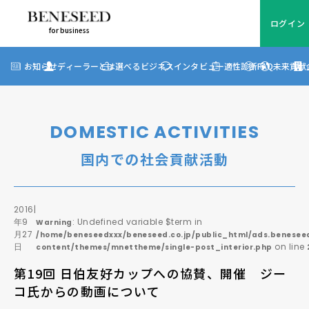
ログイン
for business
ログイン
for business
お知らせ
お知らせ
ディーラーとは
選べるビジネス
インタビュー
適性診断
FAQ
未来貢献
?
ディーラーとは
選べるビジネス
DOMESTIC ACTIVITIES
ディーラーインタビュー
国内での社会貢献活動
ビジネス適性診断
FAQ
2016
|
年9
: Undefined variable $term in
Warning
月27
/home/beneseedxxx/beneseed.co.jp/public_html/ads.beneseed
未来貢献
日
on line
content/themes/mnettheme/single-post_interior.php
第19回 日伯友好カップへの協賛、開催 ジー
企業情報
コ氏からの動画について
ディーラー契約について