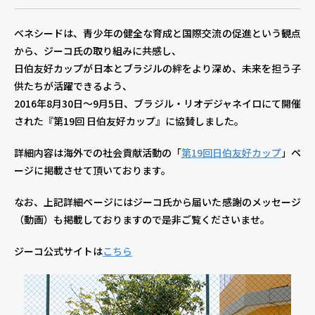
ベネシードは、青少年の健全な育成と国際交流の促進という観点
個人情報保護方針
個人情報の取り扱いについて
著作
から、ジーコ氏の取り組みに共感し、
日伯友好カップが日本とブラジルの絆をより深め、未来を担う子
供たちが活躍できるよう、
2016年8月30日～9月5日、ブラジル・リオデジャネイロにて開催
された『第19回 日伯友好カップ』に協賛しました。
詳細内容は海外での社会貢献活動の「
第19回日伯友好カップ
」ペ
ージに掲載させて頂いております。
なお、上記詳細ページにはジーコ氏から届いた感謝のメッセージ
（動画）も掲載しておりますので是非ご覧くださいませ。
ジーコ公式サイトは
こちら