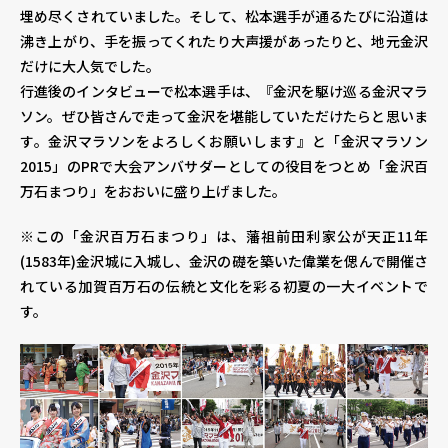
埋め尽くされていました。そして、松本選手が通るたびに沿道は
沸き上がり、手を振ってくれたり大声援があったりと、地元金沢
だけに大人気でした。
行進後のインタビューで松本選手は、『金沢を駆け巡る金沢マラ
ソン。ぜひ皆さんで走って金沢を堪能していただけたらと思いま
す。金沢マラソンをよろしくお願いします』と「金沢マラソン
2015」のPRで大会アンバサダーとしての役目をつとめ「金沢百
万石まつり」をおおいに盛り上げました。
※この「金沢百万石まつり」は、藩祖前田利家公が天正11年
(1583年)金沢城に入城し、金沢の礎を築いた偉業を偲んで開催さ
れている加賀百万石の伝統と文化を彩る初夏の一大イベントで
す。