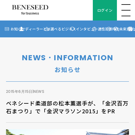
ログイン
for business
ログイン
for business
お知らせ
お知らせ
ディーラーとは
選べるビジネス
インタビュー
適性診断
FAQ
未来貢献
?
ディーラーとは
選べるビジネス
NEWS・INFORMATION
ディーラーインタビュー
お知らせ
ビジネス適性診断
FAQ
2015年6月15日
|
NEWS
ベネシード柔道部の松本薫選手が、「金沢百万
未来貢献
石まつり」で「金沢マラソン2015」をPR
企業情報
ディーラー契約について