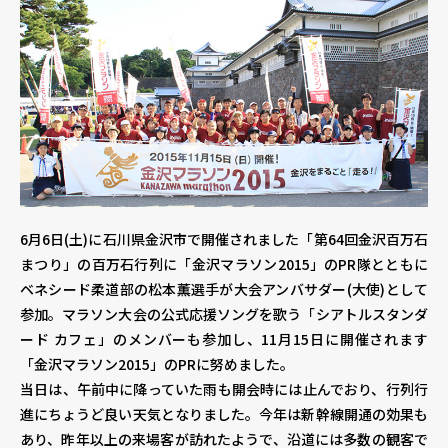
個人情報保護方針
個人情報の取り扱いについて
著作権について
6月6日(土)に石川県金沢市で開催されました「第64回金沢百万石
まつり」の百万石行列に「金沢マラソン2015」のPR隊とともに
ベネシード柔道部の松本薫選手が大会アンバサダー(大使)として
参加。マラソン大会の公式応援ソングを歌う「シアトルスタンダ
ード カフェ」のメンバーも参加し、11月15日に開催されます
「金沢マラソン2015」のPRに努めました。
当日は、午前中に降っていた雨も開会時には止んでおり、行列行
進にちょうど良い天気となりました。今年は新幹線開通の効果も
あり、昨年以上の来場客が訪れたようで、沿道には多数の観客で