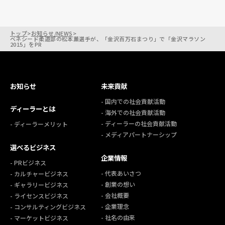
トップ
>
お知らせ/NEWS
>
ベネシード柔道部の松本薫選手が、「金沢百万石まつり」で「金沢マラソン
2015」をPR
お知らせ
未来貢献
- 国内での社会貢献活動
ディーラーとは
- 海外での社会貢献活動
- ディーラーの社会貢献活動
- ディーラーメリット
- メディアパートナーシップ
選べるビジネス
企業情報
- PRビジネス
- 代表あいさつ
- カルチャービジネス
- 創業の想い
- ギャラリービジネス
- 会社概要
- ライセンスビジネス
- 企業理念
- コンサルティングビジネス
- 社名の由来
- マーケットビジネス