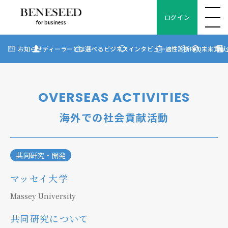
ログイン
for business
ログイン
for business
お知らせ
お知らせ
ディーラーとは
選べるビジネス
インタビュー
適性診断
FAQ
未来貢献
?
ディーラーとは
選べるビジネス
OVERSEAS ACTIVITIES
ディーラーインタビュー
海外での社会貢献活動
ビジネス適性診断
FAQ
共同研究・開発
マッセイ大学
未来貢献
Massey University
企業情報
共同研究について
ディーラー契約について