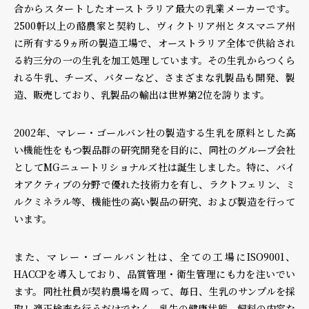
合からスタートしたオーストラリア最大の乳業メーカーです。
2500軒以上の酪農家と契約し、ヴィクトリア州とタスマニア州
個人情報保護方針
個人情報の取り扱いについて
著作権について
に所有する9ヵ所の製造工場で、オーストラリア全体で供給され
る約三分の一の生乳を加工処理しています。その生乳からつくら
れる牛乳、チーズ、バターなど、さまざまな乳製品も開発、製
造、販売しており、乳製品の輸出は世界第2位を誇ります。
2002年、マレー・ゴールバン社の製造する生乳を原料とした高
い機能性をもつ製品群の研究開発を目的に、同社のグループ会社
としてMGニュートリショナルズ社は誕生しました。特に、バイ
オアクティブの分野で優れた技術力を有し、ラクトフェリン、ミ
ルクミネラル等、機能性の高い製品の研究、および製造を行って
います。
また、マレー・ゴールバン社は、全ての工場にISO9001、
HACCPを導入しており、品質管理・衛生管理にも力を注いでい
ます。同社社員が契約農場を周って、毎日、生乳のサンプルを採
取し適正検査を行うだけでなく、乳牛の健康状態、飼料の内容な