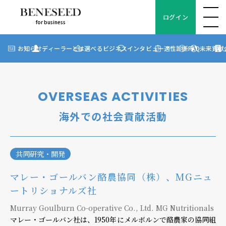
ログイン
for business
ログイン
for business
お知らせ
お知らせ
ディーラーとは
選べるビジネス
インタビュー
適性診断
FAQ
未来貢献
?
ディーラーとは
選べるビジネス
OVERSEAS ACTIVITIES
ディーラーインタビュー
海外での社会貢献活動
ビジネス適性診断
FAQ
共同研究・開発
マレー・ゴールバン酪農協同（株）、MGニュ
未来貢献
ートリショナルズ社
企業情報
Murray Goulburn Co-operative Co., Ltd. MG Nutritionals
マレー・ゴールバン社は、1950年にメルボルンで酪農家の協同組
ディーラー契約について