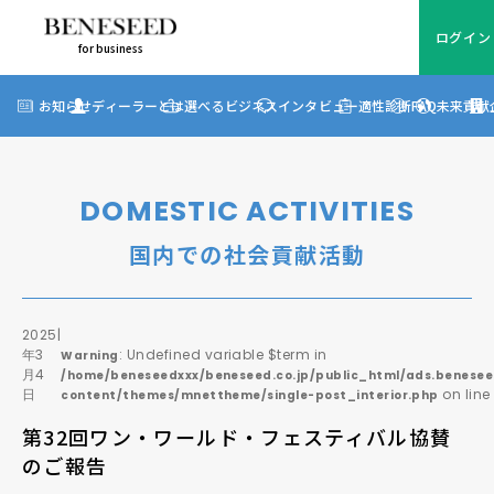
ログイン
for business
ログイン
for business
お知らせ
お知らせ
ディーラーとは
選べるビジネス
インタビュー
適性診断
FAQ
未来貢献
?
ディーラーとは
選べるビジネス
DOMESTIC ACTIVITIES
ディーラーインタビュー
国内での社会貢献活動
ビジネス適性診断
FAQ
2025
|
年3
: Undefined variable $term in
Warning
月4
/home/beneseedxxx/beneseed.co.jp/public_html/ads.benesee
未来貢献
日
on lin
content/themes/mnettheme/single-post_interior.php
第32回ワン・ワールド・フェスティバル協賛
企業情報
のご報告
ディーラー契約について