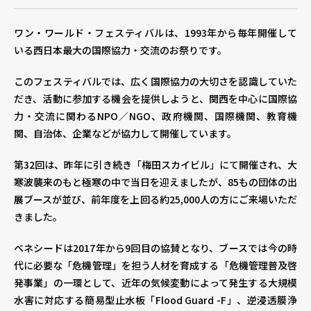
ワン・ワールド・フェスティバルは、1993年から毎年開催して
個人情報保護方針
個人情報の取り扱いについて
著
いる西日本最大の国際協力・交流のお祭りです。
このフェスティバルでは、広く国際協力の大切さを認識していた
だき、活動に参加する機会を提供しようと、関西を中心に国際協
力・交流に関わるNPO／NGO、政府機関、国際機関、教育機
関、自治体、企業などが協力して開催しています。
第32回は、昨年に引き続き「梅田スカイビル」にて開催され、大
寒波襲来のもと極寒の中で当日を迎えましたが、85もの団体の出
展ブースが並び、前年度を上回る約25,000人の方にご来場いただ
きました。
ベネシードは2017年から9回目の協賛となり、ブースでは今の時
代に必要な「危機管理」を担う人材を育成する「危機管理普及啓
発事業」の一環として、近年の気候変動によって発生する大規模
水害に対応する簡易型止水板「Flood Guard -F」、逆浸透膜浄