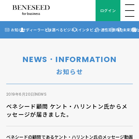
ログイン
for business
ログイン
for business
お知らせ
お知らせ
ディーラーとは
選べるビジネス
インタビュー
適性診断
FAQ
未来貢献
?
ディーラーとは
選べるビジネス
NEWS・INFORMATION
ディーラーインタビュー
お知らせ
ビジネス適性診断
FAQ
2019年6月20日
|
NEWS
ベネシード顧問 ケント・ハリントン氏からメ
未来貢献
ッセージが届きました。
企業情報
ベネシードの顧問であるケント・ハリントン氏のメッセージ動画
ディーラー契約について