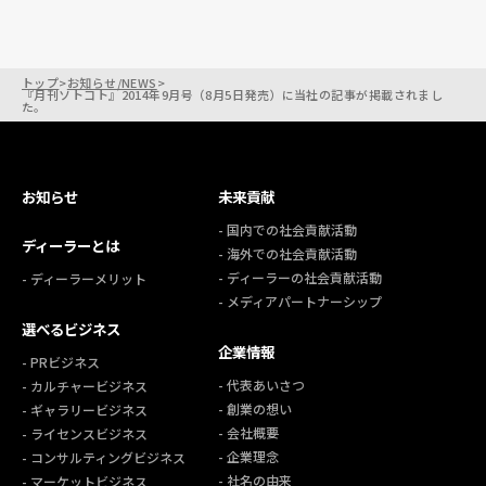
トップ
>
お知らせ/NEWS
>
『月刊ソトコト』2014年9月号（8月5日発売）に当社の記事が掲載されまし
た。
お知らせ
未来貢献
- 国内での社会貢献活動
ディーラーとは
- 海外での社会貢献活動
- ディーラーの社会貢献活動
- ディーラーメリット
- メディアパートナーシップ
選べるビジネス
企業情報
- PRビジネス
- 代表あいさつ
- カルチャービジネス
- 創業の想い
- ギャラリービジネス
- 会社概要
- ライセンスビジネス
- 企業理念
- コンサルティングビジネス
- 社名の由来
- マーケットビジネス