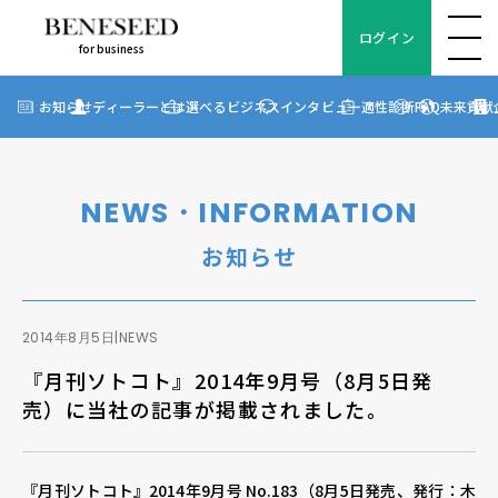
ログイン
for business
ログイン
for business
お知らせ
お知らせ
ディーラーとは
選べるビジネス
インタビュー
適性診断
FAQ
未来貢献
?
ディーラーとは
選べるビジネス
NEWS・INFORMATION
ディーラーインタビュー
お知らせ
ビジネス適性診断
FAQ
2014年8月5日
|
NEWS
『月刊ソトコト』2014年9月号（8月5日発
未来貢献
売）に当社の記事が掲載されました。
企業情報
『月刊ソトコト』2014年9月号 No.183（8月5日発売、発行：木
ディーラー契約について