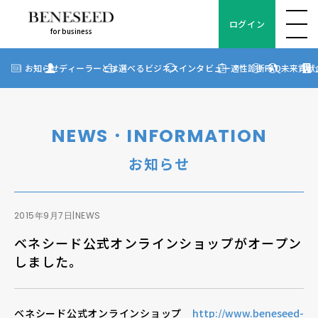
ログイン
for business
ログイン
for business
お知らせ
お知らせ
ディーラーとは
選べるビジネス
インタビュー
適性診断
FAQ
未来貢献
?
ディーラーとは
選べるビジネス
NEWS・INFORMATION
ディーラーインタビュー
お知らせ
ビジネス適性診断
FAQ
2015年9月7日
|
NEWS
ベネシード公式オンラインショップがオープン
未来貢献
しました。
企業情報
ベネシード公式オンラインショップ
http://www.beneseed-
ディーラー契約について