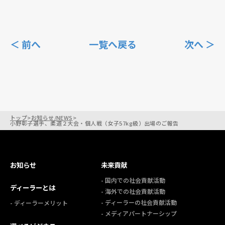
＜ 前へ
一覧へ戻る
次へ ＞
トップ
>
お知らせ/NEWS
>
小野彰子選手、柔道２大会・個人戦（女子57kg級）出場のご報告
お知らせ
未来貢献
- 国内での社会貢献活動
ディーラーとは
- 海外での社会貢献活動
- ディーラーの社会貢献活動
- ディーラーメリット
- メディアパートナーシップ