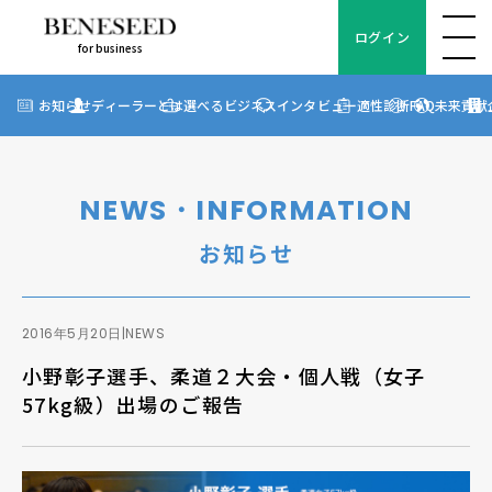
ログイン
for business
ログイン
for business
お知らせ
お知らせ
ディーラーとは
選べるビジネス
インタビュー
適性診断
FAQ
未来貢献
?
ディーラーとは
選べるビジネス
NEWS・INFORMATION
ディーラーインタビュー
お知らせ
ビジネス適性診断
FAQ
2016年5月20日
|
NEWS
小野彰子選手、柔道２大会・個人戦（女子
未来貢献
57kg級）出場のご報告
企業情報
ディーラー契約について