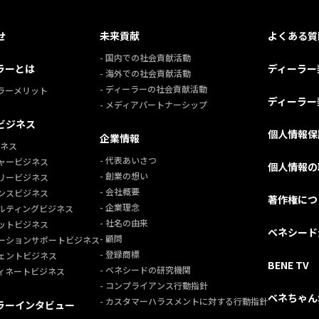
せ
未来貢献
よくある質
- 国内での社会貢献活動
ラーとは
ディーラー
- 海外での社会貢献活動
- ディーラーの社会貢献活動
ーラーメリット
ディーラー
- メディアパートナーシップ
ビジネス
個人情報保
企業情報
ジネス
- 代表あいさつ
チャービジネス
個人情報の
- 創業の想い
ラリービジネス
- 会社概要
センスビジネス
著作権につ
- 企業理念
サルティングビジネス
- 社名の由来
ケットビジネス
ベネシード
- 顧問
モーションサポートビジネス
- 登録商標
ジェントビジネス
BENE TV
- ベネシードの研究機関
ディネートビジネス
- コンプライアンス行動指針
ベネちゃん
- カスタマーハラスメントに対する行動指針
ラーインタビュー