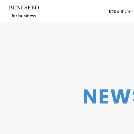
お知らせ
お知らせ
ディ
ディ
for business
お知らせ
ディーラーとは
選べるビジネス
ディーラーインタビュー
ビジネス適性診断
NEW
FAQ
未来貢献
企業情報