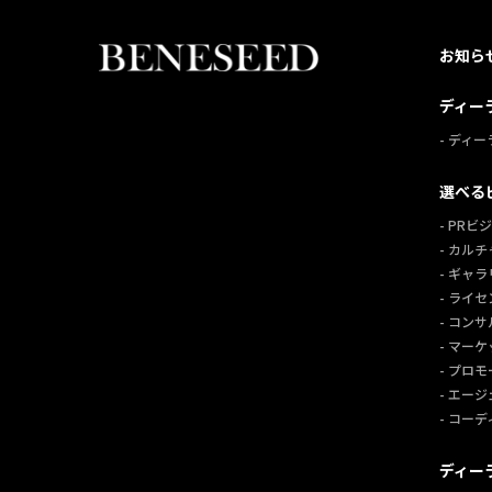
お知ら
ディー
- ディ
選べる
- PRビ
- カル
- ギャ
- ライ
- コン
- マー
- プロ
- エー
- コー
ディー