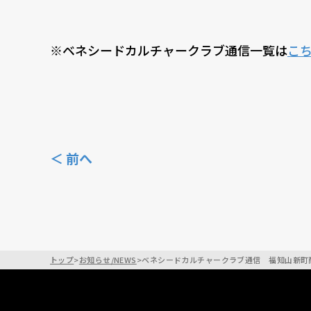
※ベネシードカルチャークラブ通信一覧は
こ
＜ 前へ
トップ
>
お知らせ/NEWS
>
ベネシードカルチャークラブ通信 福知山新町