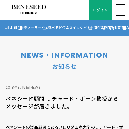
ログイン
for business
ログイン
for business
お知らせ
お知らせ
ディーラーとは
選べるビジネス
インタビュー
適性診断
FAQ
未来貢献
?
ディーラーとは
選べるビジネス
NEWS・INFORMATION
ディーラーインタビュー
お知らせ
ビジネス適性診断
FAQ
2018年3月5日
|
NEWS
ベネシード顧問 リチャード・ボーン教授から
未来貢献
メッセージが届きました。
企業情報
ベネシードの製品顧問であるフロリダ国際大学のリチャード・ボ
ディーラー契約について