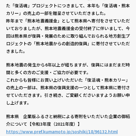
た「復活魂」プロジェクトにつきまして、本年も「復活魂・熊本
カリー」の売上の一部を贈呈させていただきました。
個人情報保護方針
個人情報の取り扱いについて
著作権について
昨年まで「熊本地震義援金」として熊本県へ寄付をさせていただ
いておりましたが、熊本地震義援金の受付終了に伴いまして、今
回は熊本県が復興・発展のために取り組んでおられる地方創生プ
ロジェクトの「熊本地震からの創造的復興」に寄付させていただ
きました。
熊本地震の発生から6年以上が経ちますが、復興にはまだまだ時
間と多くの方のご支援・ご協力が必要です。
これからも皆様にお買い上げいただいた「復活魂・熊本カリー」
の売上の一部は、熊本県の復興支援の一つとして熊本県に寄付さ
せていただきます。引き続き、ご愛顧くださいますようお願い申
し上げます。
熊本県 企業版ふるさと納税による寄附をいただいた企業の御紹
介について【令和3年度（2021年度）】
https://www.pref.kumamoto.jp/soshiki/18/96132.html