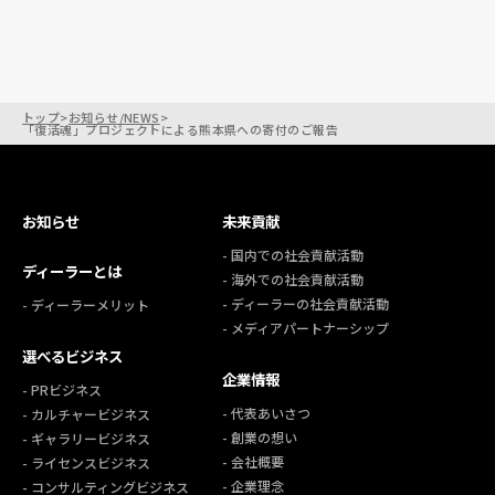
トップ
>
お知らせ/NEWS
>
「復活魂」プロジェクトによる熊本県への寄付のご報告
お知らせ
未来貢献
- 国内での社会貢献活動
ディーラーとは
- 海外での社会貢献活動
- ディーラーの社会貢献活動
- ディーラーメリット
- メディアパートナーシップ
選べるビジネス
企業情報
- PRビジネス
- 代表あいさつ
- カルチャービジネス
- 創業の想い
- ギャラリービジネス
- 会社概要
- ライセンスビジネス
- 企業理念
- コンサルティングビジネス