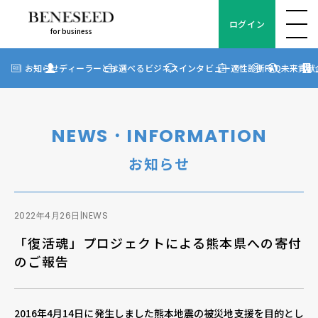
ログイン
for business
ログイン
for business
お知らせ
お知らせ
ディーラーとは
選べるビジネス
インタビュー
適性診断
FAQ
未来貢献
?
ディーラーとは
選べるビジネス
NEWS・INFORMATION
ディーラーインタビュー
お知らせ
ビジネス適性診断
FAQ
2022年4月26日
|
NEWS
「復活魂」プロジェクトによる熊本県への寄付
未来貢献
のご報告
企業情報
2016年4月14日に発生しました熊本地震の被災地支援を目的とし
ディーラー契約について