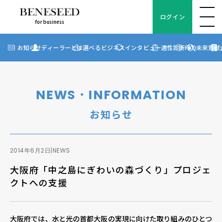
ログイン
for business
ログイン
for business
お知らせ
お知らせ
ディーラーとは
選べるビジネス
インタビュー
適性診断
FAQ
未来貢献
?
ディーラーとは
選べるビジネス
NEWS・INFORMATION
ディーラーインタビュー
お知らせ
ビジネス適性診断
FAQ
2014年6月2日
|
NEWS
大阪府「中之島にぎわいの森づくり」プロジェ
未来貢献
クトへの支援
企業情報
大阪府では、水と光の首都大阪の実現に向けた取り組みのひとつ
ディーラー契約について