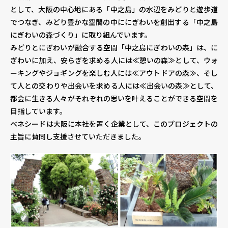
として、大阪の中心地にある「中之島」の水辺をみどりと遊歩道
でつなぎ、みどり豊かな空間の中ににぎわいを創出する「中之島
個人情報保護方針
個人情報の取り扱いについて
著作権について
にぎわいの森づくり」に取り組んでいます。
みどりとにぎわいが融合する空間「中之島にぎわいの森」は、に
ぎわいに加え、安らぎを求める人には≪憩いの森≫として、ウォ
ーキングやジョギングを楽しむ人には≪アウトドアの森≫、そし
て人との交わりや出会いを求める人には≪出会いの森≫として、
都会に生きる人々がそれぞれの思いを叶えることができる空間を
目指しています。
ベネシードは大阪に本社を置く企業として、このプロジェクトの
主旨に賛同し支援させていただきました。