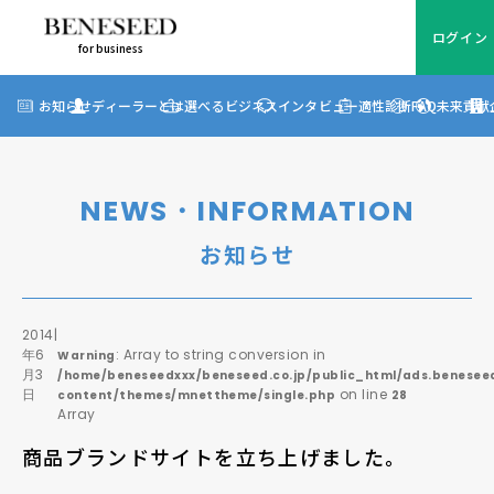
ログイン
for business
ログイン
for business
お知らせ
お知らせ
ディーラーとは
選べるビジネス
インタビュー
適性診断
FAQ
未来貢献
?
ディーラーとは
選べるビジネス
NEWS・INFORMATION
ディーラーインタビュー
お知らせ
ビジネス適性診断
FAQ
2014
|
年6
: Array to string conversion in
Warning
月3
/home/beneseedxxx/beneseed.co.jp/public_html/ads.beneseed
未来貢献
日
on line
content/themes/mnettheme/single.php
28
Array
企業情報
商品ブランドサイトを立ち上げました。
ディーラー契約について