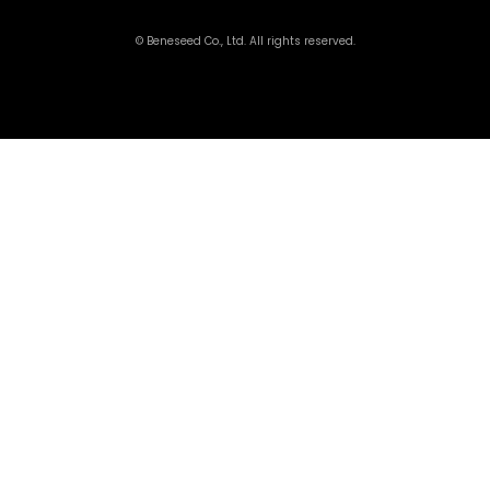
© Beneseed Co., Ltd. All rights reserved.