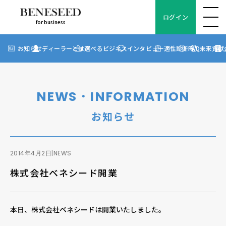
ログイン
for business
ログイン
for business
お知らせ
お知らせ
ディーラーとは
選べるビジネス
インタビュー
適性診断
FAQ
未来貢献
?
ディーラーとは
選べるビジネス
NEWS・INFORMATION
ディーラーインタビュー
お知らせ
ビジネス適性診断
FAQ
2014年4月2日
|
NEWS
株式会社ベネシード開業
未来貢献
企業情報
本日、株式会社ベネシードは開業いたしました。
ディーラー契約について