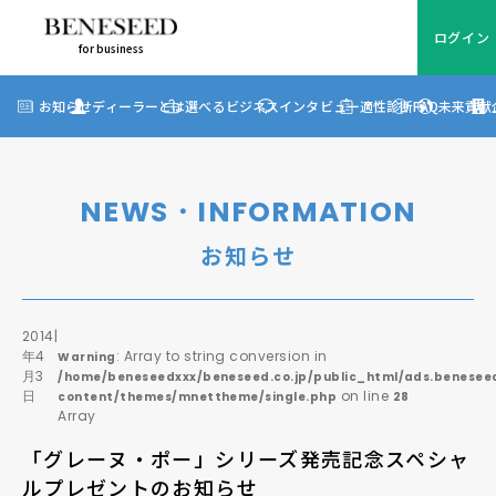
ログイン
for business
ログイン
for business
お知らせ
お知らせ
ディーラーとは
選べるビジネス
インタビュー
適性診断
FAQ
未来貢献
?
ディーラーとは
選べるビジネス
NEWS・INFORMATION
ディーラーインタビュー
お知らせ
ビジネス適性診断
FAQ
2014
|
年4
: Array to string conversion in
Warning
月3
/home/beneseedxxx/beneseed.co.jp/public_html/ads.beneseed
未来貢献
日
on line
content/themes/mnettheme/single.php
28
Array
企業情報
「グレーヌ・ポー」シリーズ発売記念スペシャ
ルプレゼントのお知らせ
ディーラー契約について