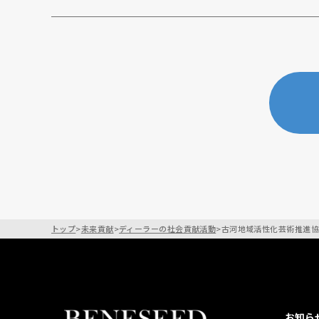
トップ
>
未来貢献
>
ディーラーの社会貢献活動
>
古河地域活性化芸術推進
お知ら