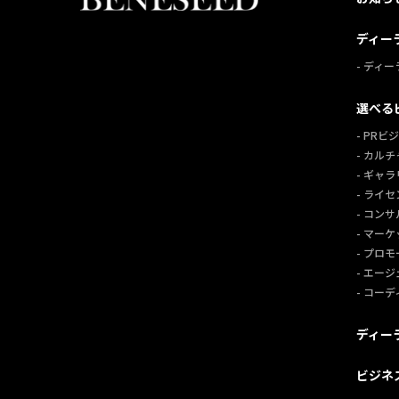
ディー
- ディ
選べる
- PRビ
- カル
- ギャ
- ライ
- コン
- マー
- プロ
- エー
- コー
ディー
ビジネ