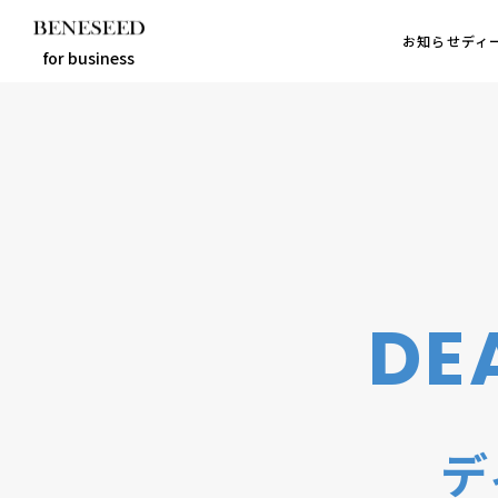
お知らせ
お知らせ
ディ
ディ
for business
お知らせ
ディーラーとは
選べるビジネス
ディーラーインタビュー
ビジネス適性診断
DE
FAQ
未来貢献
デ
企業情報