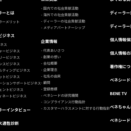
- 国内での社会貢献活動
ラーとは
ディーラー
- 海外での社会貢献活動
- ディーラーの社会貢献活動
ーラーメリット
ディーラー
- メディアパートナーシップ
ビジネス
個人情報保
企業情報
ジネス
- 代表あいさつ
チャービジネス
個人情報の
- 創業の想い
ラリービジネス
- 会社概要
センスビジネス
著作権につ
- 企業理念
サルティングビジネス
- 社名の由来
ケットビジネス
ベネシード
- 顧問
モーションサポートビジネス
- 登録商標
ジェントビジネス
BENE TV
- ベネシードの研究機関
ディネートビジネス
- コンプライアンス行動指針
ベネちゃん
- カスタマーハラスメントに対する行動指針
ラーインタビュー
ベネシード
ス適性診断