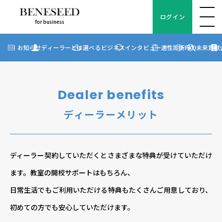
ログイン
for business
ログイン
for business
お知らせ
お知らせ
ディーラーとは
選べるビジネス
インタビュー
適性診断
FAQ
未来貢献
?
ディーラーとは
選べるビジネス
Dealer benefits
ディーラーインタビュー
ディーラーメリット
ビジネス適性診断
FAQ
ディーラー契約していただくとさまざまな特典が受けていただけ
ます。教室の開校サポートはもちろん、
未来貢献
日常生活でもご利用いただける特典もたくさんご用意しており、
企業情報
初めての方でも安心していただけます。
ディーラー契約について