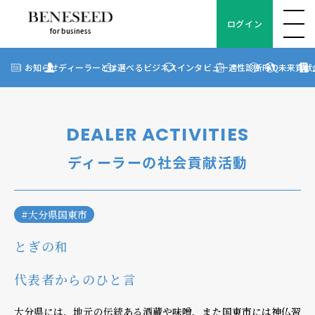
ログイン
for business
ログイン
for business
お知らせ
お知らせ
ディーラーとは
選べるビジネス
インタビュー
適性診断
FAQ
未来貢献
?
ディーラーとは
選べるビジネス
DEALER ACTIVITIES
ディーラーインタビュー
ディーラーの社会貢献活動
ビジネス適性診断
FAQ
#大分県国東市
とぎの和
未来貢献
代表者からのひと言
企業情報
大分県には、地元の伝統ある酒蔵や味噌、また国東市には神仏習
ディーラー契約について