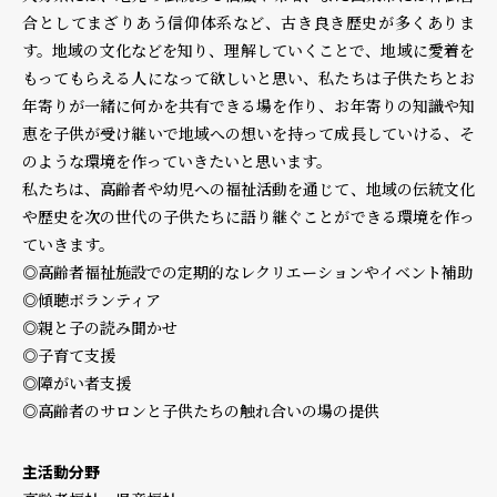
合としてまざりあう信仰体系など、古き良き歴史が多くありま
す。地域の文化などを知り、理解していくことで、地域に愛着を
個人情報保護方針
個人情報の取り扱いについて
著作権について
もってもらえる人になって欲しいと思い、私たちは子供たちとお
年寄りが一緒に何かを共有できる場を作り、お年寄りの知識や知
恵を子供が受け継いで地域への想いを持って成長していける、そ
のような環境を作っていきたいと思います。
私たちは、高齢者や幼児への福祉活動を通じて、地域の伝統文化
や歴史を次の世代の子供たちに語り継ぐことができる環境を作っ
ていきます。
◎高齢者福祉施設での定期的なレクリエーションやイベント補助
◎傾聴ボランティア
◎親と子の読み聞かせ
◎子育て支援
◎障がい者支援
◎高齢者のサロンと子供たちの触れ合いの場の提供
主活動分野