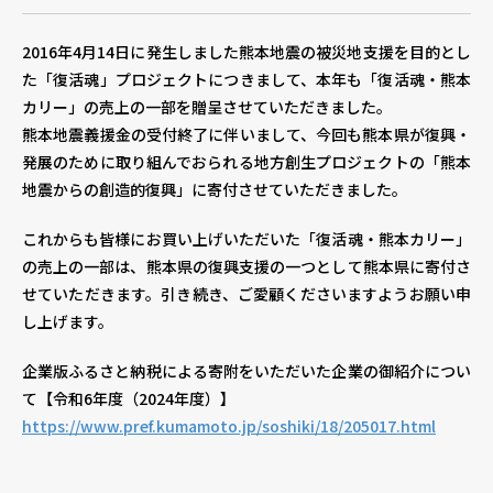
2016年4月14日に発生しました熊本地震の被災地支援を目的とし
個人情報保護方針
個人情報の取り扱いについて
著
た「復活魂」プロジェクトにつきまして、本年も「復活魂・熊本
カリー」の売上の一部を贈呈させていただきました。
熊本地震義援金の受付終了に伴いまして、今回も熊本県が復興・
発展のために取り組んでおられる地方創生プロジェクトの「熊本
地震からの創造的復興」に寄付させていただきました。
これからも皆様にお買い上げいただいた「復活魂・熊本カリー」
の売上の一部は、熊本県の復興支援の一つとして熊本県に寄付さ
せていただきます。引き続き、ご愛顧くださいますようお願い申
し上げます。
企業版ふるさと納税による寄附をいただいた企業の御紹介につい
て【令和6年度（2024年度）】
https://www.pref.kumamoto.jp/soshiki/18/205017.html