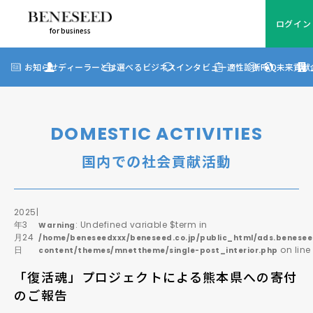
ログイン
for business
ログイン
for business
お知らせ
お知らせ
ディーラーとは
選べるビジネス
インタビュー
適性診断
FAQ
未来貢献
?
ディーラーとは
選べるビジネス
DOMESTIC ACTIVITIES
ディーラーインタビュー
国内での社会貢献活動
ビジネス適性診断
FAQ
2025
|
年3
: Undefined variable $term in
Warning
月24
/home/beneseedxxx/beneseed.co.jp/public_html/ads.benesee
未来貢献
日
on lin
content/themes/mnettheme/single-post_interior.php
「復活魂」プロジェクトによる熊本県への寄付
企業情報
のご報告
ディーラー契約について