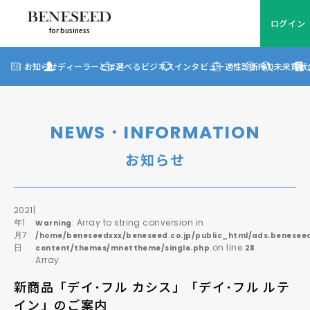
ログイン
for business
ログイン
for business
お知らせ
お知らせ
ディーラーとは
選べるビジネス
インタビュー
適性診断
FAQ
未来貢献
?
ディーラーとは
選べるビジネス
NEWS・INFORMATION
ディーラーインタビュー
お知らせ
ビジネス適性診断
FAQ
2021
|
年1
: Array to string conversion in
Warning
月7
/home/beneseedxxx/beneseed.co.jp/public_html/ads.beneseed
未来貢献
日
on line
content/themes/mnettheme/single.php
28
Array
企業情報
新商品「デイ･フル カシス」「デイ･フル ルテ
イン」のご案内
ディーラー契約について