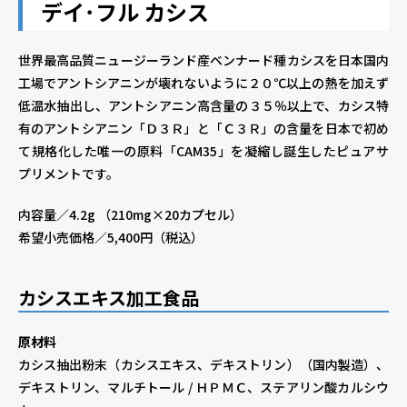
デイ･フル カシス
世界最高品質ニュージーランド産ベンナード種カシスを日本国内
工場でアントシアニンが壊れないように２０℃以上の熱を加えず
低温水抽出し、アントシアニン高含量の３５％以上で、カシス特
有のアントシアニン「Ｄ３Ｒ」と「Ｃ３Ｒ」の含量を日本で初め
て規格化した唯一の原料「CAM35」を凝縮し誕生したピュアサ
プリメントです。
内容量／4.2g （210mg×20カプセル）
希望小売価格／5,400円（税込）
カシスエキス加工食品
原材料
カシス抽出粉末（カシスエキス、デキストリン）（国内製造）、
デキストリン、マルチトール / ＨＰＭＣ、ステアリン酸カルシウ