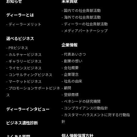
お知らせ
未来貢献
- 国内での社会貢献活動
ディーラーとは
- 海外での社会貢献活動
- ディーラーの社会貢献活動
- ディーラーメリット
- メディアパートナーシップ
選べるビジネス
企業情報
- PRビジネス
- 代表あいさつ
- カルチャービジネス
- 創業の想い
- ギャラリービジネス
- 会社概要
- ライセンスビジネス
- 企業理念
- コンサルティングビジネス
- 社名の由来
- マーケットビジネス
- 顧問
- プロモーションサポートビジネ
- 登録商標
ス
- ベネシードの研究機関
- コンプライアンス行動指針
ディーラーインタビュー
- カスタマーハラスメントに対する行動指
針
ビジネス適性診断
個人情報保護方針
よくある質問