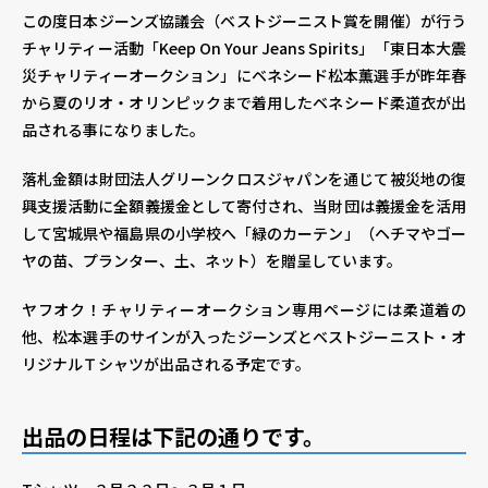
この度日本ジーンズ協議会（ベストジーニスト賞を開催）が行う
チャリティー活動「Keep On Your Jeans Spirits」「東日本大震
個人情報保護方針
個人情報の取り扱いについて
災チャリティーオークション」にベネシード松本薫選手が昨年春
から夏のリオ・オリンピックまで着用したベネシード柔道衣が出
品される事になりました。
落札金額は財団法人グリーンクロスジャパンを通じて被災地の復
興支援活動に全額義援金として寄付され、当財団は義援金を活用
して宮城県や福島県の小学校へ「緑のカーテン」（ヘチマやゴー
ヤの苗、プランター、土、ネット）を贈呈しています。
ヤフオク！チャリティーオークション専用ページには柔道着の
他、松本選手のサインが入ったジーンズとベストジーニスト・オ
リジナルＴシャツが出品される予定です。
出品の日程は下記の通りです。