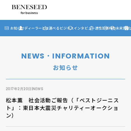
for business
for business
お知らせ
お知らせ
ディーラーとは
選べるビジネス
インタビュー
適性診断
FAQ
未来貢献
?
ディーラーとは
選べるビジネス
NEWS・INFORMATION
ディーラーインタビュー
お知らせ
ビジネス適性診断
FAQ
2017年2月20日
|
NEWS
松本薫 社会活動ご報告（「ベストジーニス
未来貢献
ト」：東日本大震災チャリティーオークショ
ン）
企業情報
ディーラー契約について