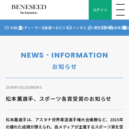
ログイン
for business
ログイン
for business
お知らせ
お知らせ
ディーラーとは
選べるビジネス
インタビュー
適性診断
FAQ
未来貢献
?
ディーラーとは
選べるビジネス
NEWS・INFORMATION
ディーラーインタビュー
お知らせ
ビジネス適性診断
FAQ
2016年1月22日
|
NEWS
松本薫選手、スポーツ各賞受賞のお知らせ
未来貢献
企業情報
松本薫選手は、アスタナ世界柔道選手権大会優勝など、2015年
の優れた成績が讃えられ、各メディアが主催するスポーツ賞を受
ディーラー契約について